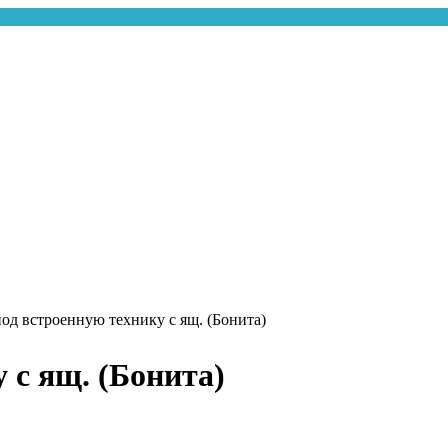
под встроенную технику с ящ. (Бонита)
 с ящ. (Бонита)