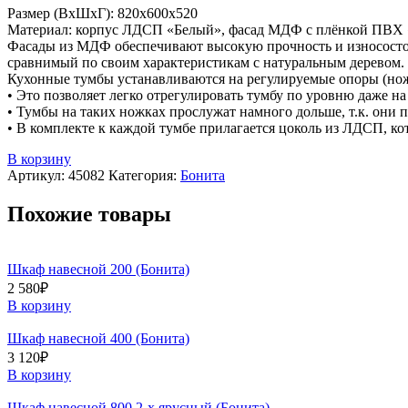
Размер (ВхШхГ): 820х600х520
Материал: корпус ЛДСП «Белый», фасад МДФ с плёнкой ПВХ
Фасады из МДФ обеспечивают высокую прочность и износостой
сравнимый по своим характеристикам с натуральным деревом.
Кухонные тумбы устанавливаются на регулируемые опоры (но
• Это позволяет легко отрегулировать тумбу по уровню даже н
• Тумбы на таких ножках прослужат намного дольше, т.к. они 
• В комплекте к каждой тумбе прилагается цоколь из ЛДСП, ко
В корзину
Артикул:
45082
Категория:
Бонита
Похожие товары
Шкаф навесной 200 (Бонита)
2 580
₽
В корзину
Шкаф навесной 400 (Бонита)
3 120
₽
В корзину
Шкаф навесной 800 2-х ярусный (Бонита)