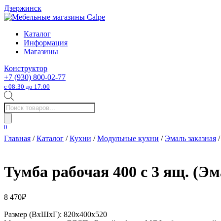
Дзержинск
Каталог
Информация
Магазины
Конструктор
+7 (930) 800-02-77
с 08:30 до 17:00
Поиск
товаров
0
Главная
/
Каталог
/
Кухни
/
Модульные кухни
/
Эмаль заказная
/
Тумба рабочая 400 с 3 ящ. (Эм
8 470
₽
Размер (ВхШхГ): 820х400х520