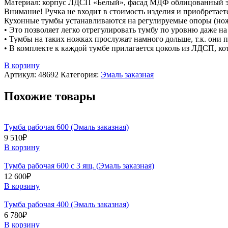
Материал: корпус ЛДСП «Белый», фасад МДФ облицованный э
Внимание! Ручка не входит в стоимость изделия и приобретает
Кухонные тумбы устанавливаются на регулируемые опоры (но
• Это позволяет легко отрегулировать тумбу по уровню даже н
• Тумбы на таких ножках прослужат намного дольше, т.к. они 
• В комплекте к каждой тумбе прилагается цоколь из ЛДСП, ко
В корзину
Артикул:
48692
Категория:
Эмаль заказная
Похожие товары
Тумба рабочая 600 (Эмаль заказная)
9 510
₽
В корзину
Тумба рабочая 600 с 3 ящ. (Эмаль заказная)
12 600
₽
В корзину
Тумба рабочая 400 (Эмаль заказная)
6 780
₽
В корзину