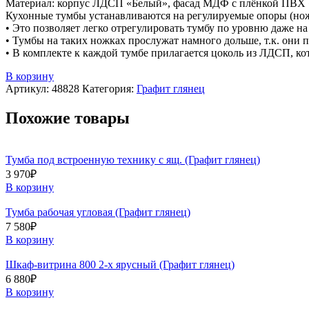
Материал: корпус ЛДСП «Белый», фасад МДФ с плёнкой ПВХ 
Кухонные тумбы устанавливаются на регулируемые опоры (но
• Это позволяет легко отрегулировать тумбу по уровню даже н
• Тумбы на таких ножках прослужат намного дольше, т.к. они 
• В комплекте к каждой тумбе прилагается цоколь из ЛДСП, ко
В корзину
Артикул:
48828
Категория:
Графит глянец
Похожие товары
Тумба под встроенную технику с ящ. (Графит глянец)
3 970
₽
В корзину
Тумба рабочая угловая (Графит глянец)
7 580
₽
В корзину
Шкаф-витрина 800 2-х ярусный (Графит глянец)
6 880
₽
В корзину