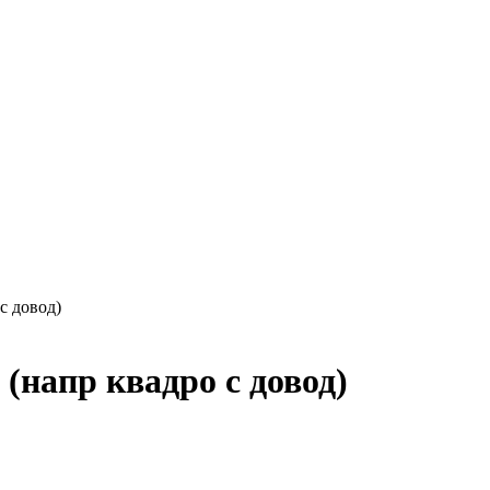
 с довод)
 (напр квадро с довод)