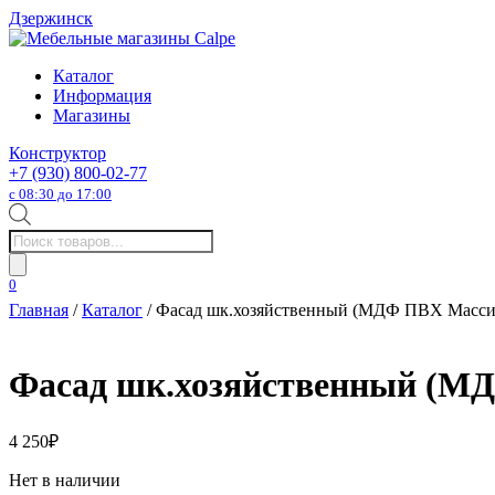
Дзержинск
Каталог
Информация
Магазины
Конструктор
+7 (930) 800-02-77
с 08:30 до 17:00
Поиск
товаров
0
Главная
/
Каталог
/ Фасад шк.хозяйственный (МДФ ПВХ Масси
Фасад шк.хозяйственный (М
4 250
₽
Нет в наличии