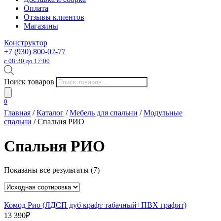
Оплата
Отзывы клиентов
Магазины
Конструктор
+7 (930) 800-02-77
с 08:30 до 17:00
Поиск товаров
0
Главная
/
Каталог
/
Мебель для спальни
/
Модульные
спальни
/ Спальня РИО
Спальня РИО
Показаны все результаты (7)
Комод Рио (ЛДСП дуб крафт табачный+ПВХ графит)
13 390
₽