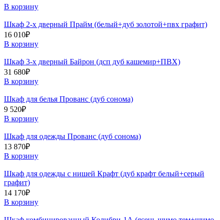
В корзину
Шкаф 2-х дверный Прайм (белый+дуб золотой+пвх графит)
16 010
₽
В корзину
Шкаф 3-х дверный Байрон (дсп дуб кашемир+ПВХ)
31 680
₽
В корзину
Шкаф для белья Прованс (дуб сонома)
9 520
₽
В корзину
Шкаф для одежды Прованс (дуб сонома)
13 870
₽
В корзину
Шкаф для одежды с нишей Крафт (дуб крафт белый+серый
графит)
14 170
₽
В корзину
Шкаф комбинированный Колибри-1А (ясень шимо тем+шимо