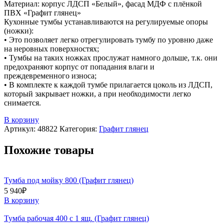
Материал: корпус ЛДСП «Белый», фасад МДФ с плёнкой
ПВХ «Графит глянец»
Кухонные тумбы устанавливаются на регулируемые опоры
(ножки):
• Это позволяет легко отрегулировать тумбу по уровню даже
на неровных поверхностях;
• Тумбы на таких ножках прослужат намного дольше, т.к. они
предохраняют корпус от попадания влаги и
преждевременного износа;
• В комплекте к каждой тумбе прилагается цоколь из ЛДСП,
который закрывает ножки, а при необходимости легко
снимается.
В корзину
Артикул:
48822
Категория:
Графит глянец
Похожие товары
Тумба под мойку 800 (Графит глянец)
5 940
₽
В корзину
Тумба рабочая 400 с 1 ящ. (Графит глянец)